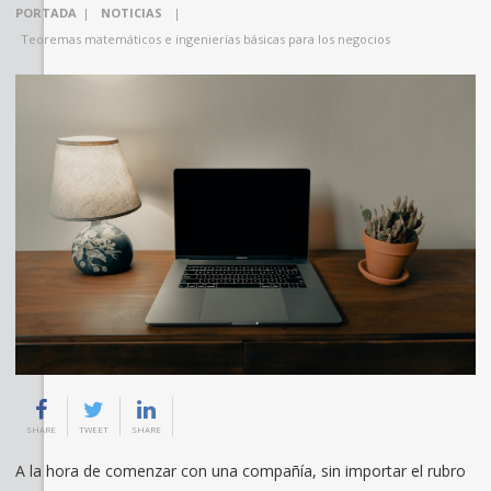
PORTADA
|
NOTICIAS
|
Teoremas matemáticos e ingenierías básicas para los negocios
SHARE
TWEET
SHARE
A la hora de comenzar con una compañía, sin importar el rubro