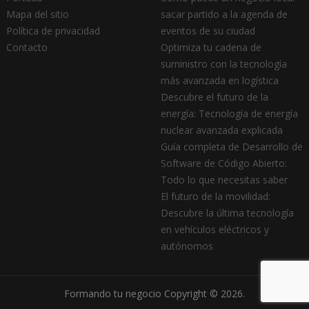
Mapa del sitio
sacar partido a la agenda de
Política de privacidad
eventos de su ciudad
Contacto
Optimiza tu cadena de
suministro con la tecnología
más avanzada en logística
Descubre el futuro de la
energía: Tecnología de energía
nuclear avanzada explicada
Guía completa de Desarrollo de
Software de Código Abierto:
Todo lo que necesitas saber
El futuro de la movilidad:
Descubre la última tecnología
en vehículos eléctricos y
autónomos
Formando tu negocio
Copyright © 2026.