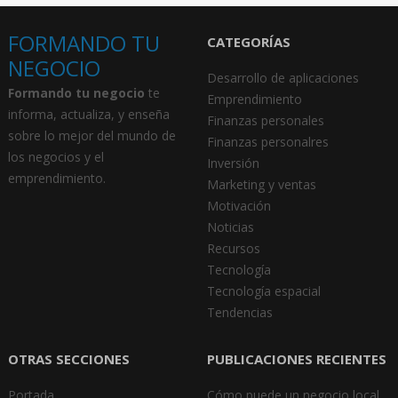
FORMANDO TU
CATEGORÍAS
NEGOCIO
Desarrollo de aplicaciones
Formando tu negocio
te
Emprendimiento
informa, actualiza, y enseña
Finanzas personales
sobre lo mejor del mundo de
Finanzas personalres
los negocios y el
Inversión
emprendimiento.
Marketing y ventas
Motivación
Noticias
Recursos
Tecnología
Tecnología espacial
Tendencias
OTRAS SECCIONES
PUBLICACIONES RECIENTES
Portada
Cómo puede un negocio local