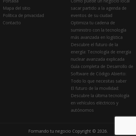
Portada
Cómo puede un negocio local
Mapa del sitio
sacar partido a la agenda de
Política de privacidad
eventos de su ciudad
Contacto
Optimiza tu cadena de
suministro con la tecnología
más avanzada en logística
Descubre el futuro de la
energía: Tecnología de energía
nuclear avanzada explicada
Guía completa de Desarrollo de
Software de Código Abierto:
Todo lo que necesitas saber
El futuro de la movilidad:
Descubre la última tecnología
en vehículos eléctricos y
autónomos
Formando tu negocio
Copyright © 2026.