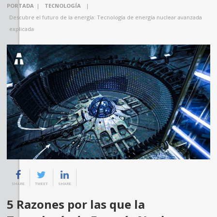
PORTADA
|
TECNOLOGÍA
|
Descubre el futuro de la energía: Tecnología de energía nuclear avanzada
explicada
SHARE
TWEET
SHARE
5 Razones por las que la