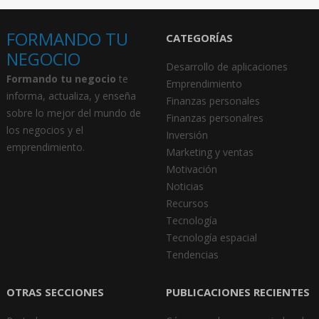
FORMANDO TU
CATEGORÍAS
NEGOCIO
Desarrollo de aplicaciones
Formando tu negocio
te
Emprendimiento
informa, actualiza, y enseña
Finanzas personales
sobre lo mejor del mundo de
Finanzas personalres
los negocios y el
Inversión
emprendimiento.
Marketing y ventas
Motivación
Noticias
Recursos
Tecnología
Tecnología espacial
Tendencias
OTRAS SECCIONES
PUBLICACIONES RECIENTES