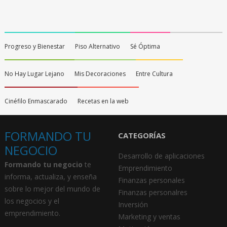
Progreso y Bienestar
Piso Alternativo
Sé Óptima
No Hay Lugar Lejano
Mis Decoraciones
Entre Cultura
Cinéfilo Enmascarado
Recetas en la web
FORMANDO TU
CATEGORÍAS
NEGOCIO
Desarrollo de aplicaciones
Formando tu negocio
te
Emprendimiento
informa, actualiza, y enseña
Finanzas personales
sobre lo mejor del mundo de
Finanzas personalres
los negocios y el
Inversión
emprendimiento.
Marketing y ventas