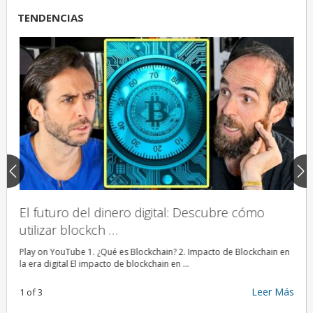
TENDENCIAS
El futuro del dinero digital: Descubre cómo
Des
utilizar blockch …
de 
as
Play on YouTube 1. ¿Qué es Blockchain? 2. Impacto de Blockchain en
Tend
la era digital El impacto de blockchain en …
en 2
 Más
Leer Más
1 of 3
1 of