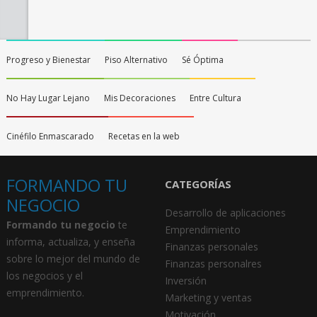
Progreso y Bienestar
Piso Alternativo
Sé Óptima
No Hay Lugar Lejano
Mis Decoraciones
Entre Cultura
Cinéfilo Enmascarado
Recetas en la web
FORMANDO TU
CATEGORÍAS
NEGOCIO
Desarrollo de aplicaciones
Formando tu negocio
te
Emprendimiento
informa, actualiza, y enseña
Finanzas personales
sobre lo mejor del mundo de
Finanzas personalres
los negocios y el
Inversión
emprendimiento.
Marketing y ventas
Motivación