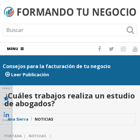
MENU
Consejos para la facturación de tu negocio
P
Leer Publicación
SHARE
¿Cuáles trabajos realiza un estudio
de abogados?
TWEET
Ana Sierra
NOTICIAS
SHARE
PORTADA
|
NOTICIAS
|