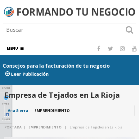
MENU
Consejos para la facturación de tu negocio
P
Leer Publicación
SHARE
Empresa de Tejados en La Rioja
TWEET
Ana Sierra
EMPRENDIMIENTO
SHARE
PORTADA
|
EMPRENDIMIENTO
|
Empresa de Tejados en La Rioja