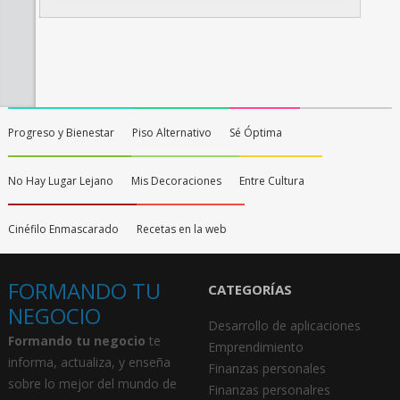
Progreso y Bienestar
Piso Alternativo
Sé Óptima
No Hay Lugar Lejano
Mis Decoraciones
Entre Cultura
Cinéfilo Enmascarado
Recetas en la web
FORMANDO TU
CATEGORÍAS
NEGOCIO
Desarrollo de aplicaciones
Formando tu negocio
te
Emprendimiento
informa, actualiza, y enseña
Finanzas personales
sobre lo mejor del mundo de
Finanzas personalres