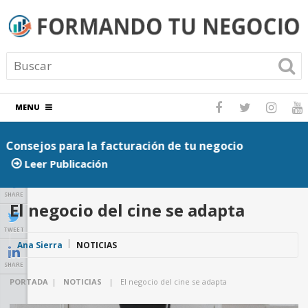
MENU
Consejos para la facturación de tu negocio
P
Leer Publicación
SHARE
El negocio del cine se adapta
TWEET
Ana Sierra
NOTICIAS
SHARE
PORTADA
|
NOTICIAS
|
El negocio del cine se adapta