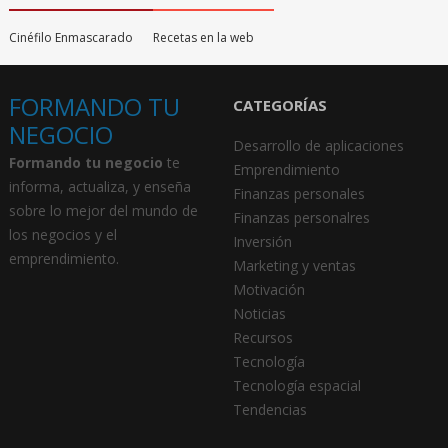
Cinéfilo Enmascarado
Recetas en la web
FORMANDO TU
CATEGORÍAS
NEGOCIO
Desarrollo de aplicaciones
Formando tu negocio
te
Emprendimiento
informa, actualiza, y enseña
Finanzas personales
sobre lo mejor del mundo de
Finanzas personalres
los negocios y el
Inversión
emprendimiento.
Marketing y ventas
Motivación
Noticias
Recursos
Tecnología
Tecnología espacial
Tendencias