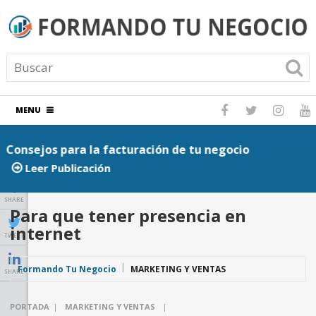
MENU
Consejos para la facturación de tu negocio
P
Leer Publicación
SHARE
Para que tener presencia en
internet
TWEET
Formando Tu Negocio
MARKETING Y VENTAS
SHARE
PORTADA
|
MARKETING Y VENTAS
|