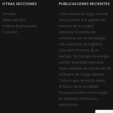
OTRAS SECCIONES
PUBLICACIONES RECIENTES
Portada
Cómo puede un negocio local
Mapa del sitio
sacar partido a la agenda de
Política de privacidad
eventos de su ciudad
Contacto
Optimiza tu cadena de
suministro con la tecnología
más avanzada en logística
Descubre el futuro de la
energía: Tecnología de energía
nuclear avanzada explicada
Guía completa de Desarrollo de
Software de Código Abierto:
Todo lo que necesitas saber
El futuro de la movilidad:
Descubre la última tecnología
en vehículos eléctricos y
autónomos