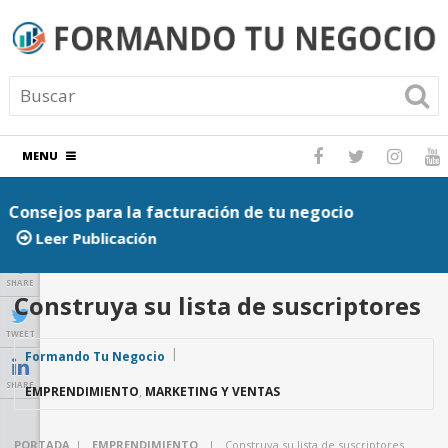
MENU
Consejos para la facturación de tu negocio
P
Leer Publicación
SHARE
Construya su lista de suscriptores
TWEET
Formando Tu Negocio
SHARE
EMPRENDIMIENTO
,
MARKETING Y VENTAS
PORTADA
|
EMPRENDIMIENTO
|
Construya su lista de suscriptores