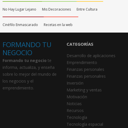
No Hay Lugar Lejano
Mis Decoraciones
Entre Cultura
Cinéfilo Enmascarado
Recetas en la web
FORMANDO TU
CATEGORÍAS
NEGOCIO
Desarrollo de aplicaciones
Formando tu negocio
te
Emprendimiento
informa, actualiza, y enseña
Finanzas personales
sobre lo mejor del mundo de
Finanzas personalres
los negocios y el
Inversión
emprendimiento.
Marketing y ventas
Motivación
Noticias
Recursos
Tecnología
Tecnología espacial