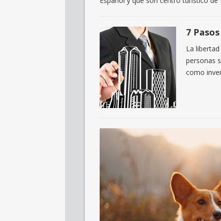
Español y que son centro turístico d
7 Pasos
La liberta
personas s
como inver