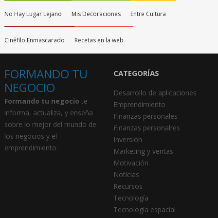
No Hay Lugar Lejano
Mis Decoraciones
Entre Cultura
Cinéfilo Enmascarado
Recetas en la web
FORMANDO TU
CATEGORÍAS
NEGOCIO
Desarrollo de aplicaciones
Formando tu negocio
te
Emprendimiento
informa, actualiza, y enseña
Finanzas personales
sobre lo mejor del mundo de
Finanzas personalres
los negocios y el
Inversión
emprendimiento.
Marketing y ventas
Motivación
Noticias
Recursos
Tecnología
Tecnología espacial