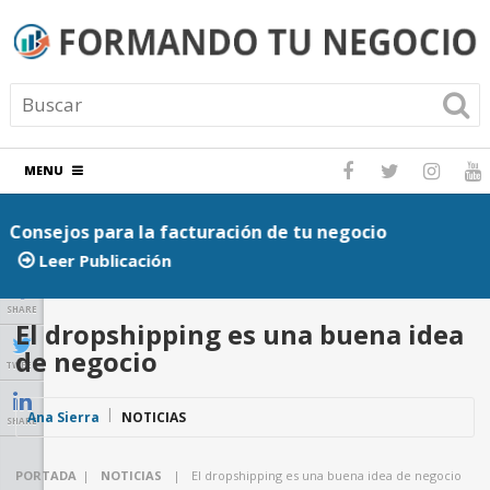
MENU
Consejos para la facturación de tu negocio
P
Leer Publicación
SHARE
El dropshipping es una buena idea
de negocio
TWEET
Ana Sierra
NOTICIAS
SHARE
PORTADA
|
NOTICIAS
|
El dropshipping es una buena idea de negocio