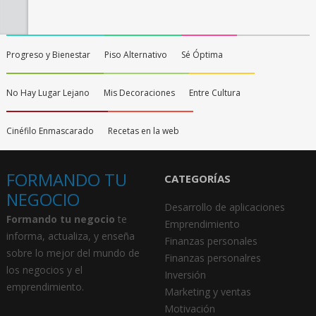
Progreso y Bienestar
Piso Alternativo
Sé Óptima
No Hay Lugar Lejano
Mis Decoraciones
Entre Cultura
Cinéfilo Enmascarado
Recetas en la web
FORMANDO TU
CATEGORÍAS
NEGOCIO
Desarrollo de aplicaciones
Formando tu negocio
te
Emprendimiento
informa, actualiza, y enseña
Finanzas personales
sobre lo mejor del mundo de
Finanzas personalres
los negocios y el
Inversión
emprendimiento.
Marketing y ventas
Motivación