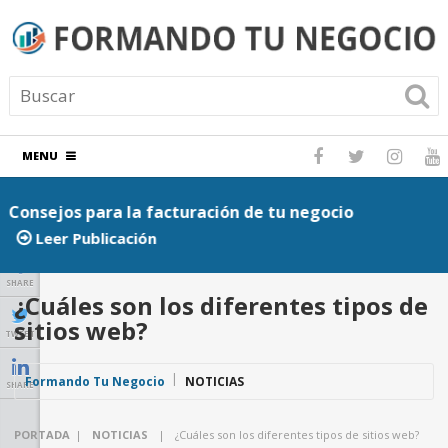
MENU
Consejos para la facturación de tu negocio
P
Leer Publicación
SHARE
¿Cuáles son los diferentes tipos de
sitios web?
TWEET
Formando Tu Negocio
NOTICIAS
SHARE
PORTADA
|
NOTICIAS
|
¿Cuáles son los diferentes tipos de sitios web?