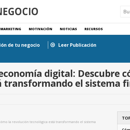
MARKETING
MOTIVACIÓN
NOTICIAS
RECURSOS
ión de tu negocio
Leer Publicación
conomía digital: Descubre c
á transformando el sistema f
TOP
ómo la revolución tecnológica está transformando el sistema
Cóm