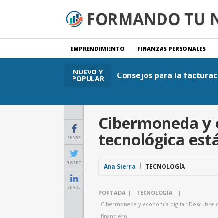
EMPRENDIMIENTO
FINANZAS PERSONALES
NUEVO Y
Consejos para la facturac
POPULAR
Cibermoneda y e
tecnológica est
SHARE
TWEET
Ana Sierra
TECNOLOGÍA
SHARE
PORTADA
|
TECNOLOGÍA
|
Cibermoneda y economía digital: Descubre c
financiero