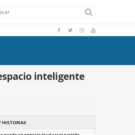
Potencia tu nego
spacio inteligente
 HISTORIAS
o puede un negocio local sacar partido …