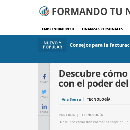
EMPRENDIMIENTO
FINANZAS PERSONALES
NUEVO Y
Consejos para la facturac
POPULAR
Descubre cómo t
con el poder del
SHARE
TWEET
Ana Sierra
TECNOLOGÍA
SHARE
PORTADA
|
TECNOLOGÍA
|
Descubre cómo transformar tu hogar en un es