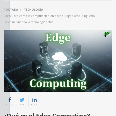
PORTADA
|
TECNOLOGÍA
|
Descubre cómo la computación en borde (Edge Computing) está
revolucionando la tecnología actual
SHARE
TWEET
SHARE
¿Qué es el Edge Computing?