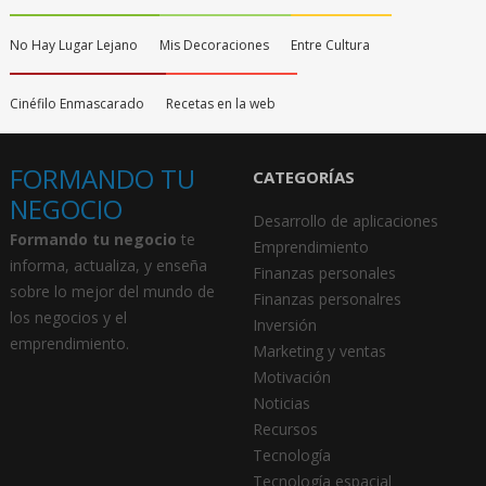
No Hay Lugar Lejano
Mis Decoraciones
Entre Cultura
Cinéfilo Enmascarado
Recetas en la web
FORMANDO TU
CATEGORÍAS
NEGOCIO
Desarrollo de aplicaciones
Formando tu negocio
te
Emprendimiento
informa, actualiza, y enseña
Finanzas personales
sobre lo mejor del mundo de
Finanzas personalres
los negocios y el
Inversión
emprendimiento.
Marketing y ventas
Motivación
Noticias
Recursos
Tecnología
Tecnología espacial