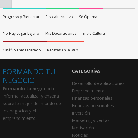
Progreso y Bienestar
Piso Alternativo
Sé Óptima
No Hay Lugar Lejano
Mis Decoraciones
Entre Cultura
Cinéfilo Enmascarado
Recetas en la web
FORMANDO TU
CATEGORÍAS
NEGOCIO
Desarrollo de aplicaciones
Formando tu negocio
te
Emprendimiento
informa, actualiza, y enseña
Finanzas personales
sobre lo mejor del mundo de
Finanzas personalres
los negocios y el
Inversión
emprendimiento.
Marketing y ventas
Motivación
Noticias