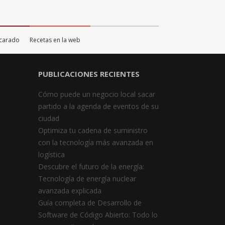
scarado
Recetas en la web
PUBLICACIONES RECIENTES
Cómo puede un negocio local sacar
partido a la agenda de eventos de su
ciudad
Optimiza tu cadena de suministro
con la tecnología más avanzada en
logística
Descubre el futuro de la energía:
Tecnología de energía nuclear
avanzada explicada
Guía completa de Desarrollo de
Software de Código Abierto: Todo lo