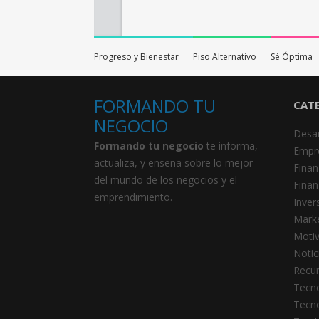
Progreso y Bienestar
Piso Alternativo
Sé Óptima
FORMANDO TU
CAT
NEGOCIO
Desar
Formando tu negocio
te informa,
Empr
actualiza, y enseña sobre lo mejor
Finan
del mundo de los negocios y el
Finan
emprendimiento.
Inver
Marke
Motiv
Notic
Recu
Tecno
Tecno