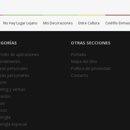
No Hay Lugar Lejano
Mis Decoraciones
Entre Cultura
Cinéfilo Enma
EGORÍAS
OTRAS SECCIONES
rollo de aplicaciones
Portada
endimiento
Mapa del sitio
zas personales
Política de privacidad
zas personalres
Contacto
sión
ting y ventas
ación
ias
rsos
logía
logía espacial