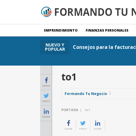
EMPRENDIMIENTO
FINANZAS PERSONALES
NUEVO Y
Consejos para la facturac
POPULAR
to1
SHARE
Formando Tu Negocio
TWEET
PORTADA
|
to1
SHARE
SHARE
TWEET
SHARE