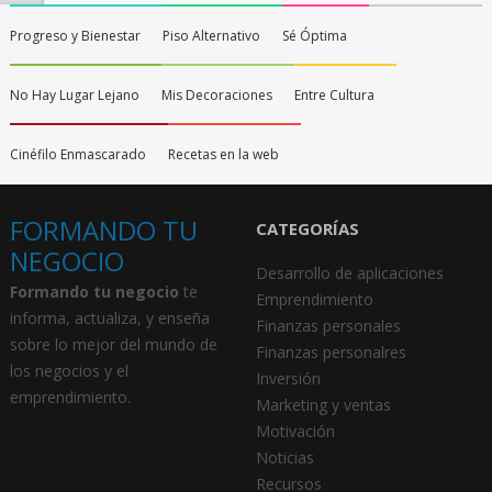
Progreso y Bienestar
Piso Alternativo
Sé Óptima
No Hay Lugar Lejano
Mis Decoraciones
Entre Cultura
Cinéfilo Enmascarado
Recetas en la web
FORMANDO TU
CATEGORÍAS
NEGOCIO
Desarrollo de aplicaciones
Formando tu negocio
te
Emprendimiento
informa, actualiza, y enseña
Finanzas personales
sobre lo mejor del mundo de
Finanzas personalres
los negocios y el
Inversión
emprendimiento.
Marketing y ventas
Motivación
Noticias
Recursos