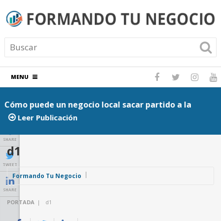
MENU
Cómo puede un negocio local sacar partido a la
D
agenda de eventos de su ciudad
d
Leer Publicación
SHARE
d1
TWEET
Formando Tu Negocio
SHARE
PORTADA
|
d1