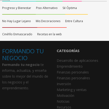
Progreso y Bienestar
Piso Alternativo
Sé Óptima
No Hay Lugar Lejano
Mis Decoraciones
Entre Cultura
Cinéfilo Enmascarado
Recetas en la web
FORMANDO TU
CATEGORÍAS
NEGOCIO
Desarrollo de aplicaciones
Formando tu negocio
te
Emprendimiento
informa, actualiza, y enseña
Finanzas personales
sobre lo mejor del mundo de
Finanzas personalres
los negocios y el
Inversión
emprendimiento.
Marketing y ventas
Motivación
Noticias
Recursos