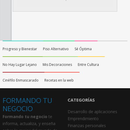
Progreso y Bienestar
Piso Alternativo
Sé Óptima
No Hay Lugar Lejano
Mis Decoraciones
Entre Cultura
Cinéfilo Enmascarado
Recetas en la web
FORMANDO TU
CATEGORÍAS
NEGOCIO
Desarrollo de aplicaciones
Formando tu negocio
te
Emprendimiento
informa, actualiza, y enseña
Finanzas personales