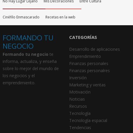
No Hay Lugar Lejano
Mis Decoraciones
Entre Cultura
Cinéfilo Enmascarado
Recetas en la web
FORMANDO TU
CATEGORÍAS
NEGOCIO
Desarrollo de aplicaciones
Formando tu negocio
te
Emprendimiento
informa, actualiza, y enseña
Finanzas personales
sobre lo mejor del mundo de
Finanzas personalres
los negocios y el
Inversión
emprendimiento.
Marketing y ventas
Motivación
Noticias
Recursos
Tecnología
Tecnología espacial
Tendencias