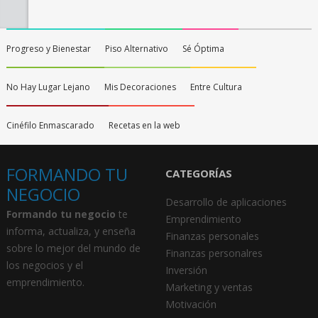
Progreso y Bienestar
Piso Alternativo
Sé Óptima
No Hay Lugar Lejano
Mis Decoraciones
Entre Cultura
Cinéfilo Enmascarado
Recetas en la web
FORMANDO TU
CATEGORÍAS
NEGOCIO
Desarrollo de aplicaciones
Formando tu negocio
te
Emprendimiento
informa, actualiza, y enseña
Finanzas personales
sobre lo mejor del mundo de
Finanzas personalres
los negocios y el
Inversión
emprendimiento.
Marketing y ventas
Motivación