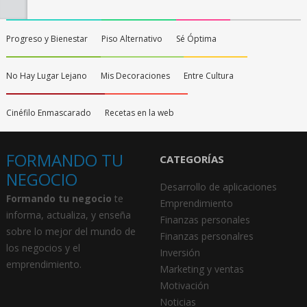
Progreso y Bienestar
Piso Alternativo
Sé Óptima
No Hay Lugar Lejano
Mis Decoraciones
Entre Cultura
Cinéfilo Enmascarado
Recetas en la web
FORMANDO TU
CATEGORÍAS
NEGOCIO
Desarrollo de aplicaciones
Formando tu negocio
te
Emprendimiento
informa, actualiza, y enseña
Finanzas personales
sobre lo mejor del mundo de
Finanzas personalres
los negocios y el
Inversión
emprendimiento.
Marketing y ventas
Motivación
Noticias