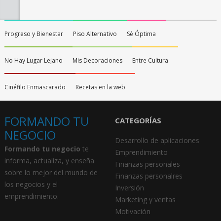
Progreso y Bienestar
Piso Alternativo
Sé Óptima
No Hay Lugar Lejano
Mis Decoraciones
Entre Cultura
Cinéfilo Enmascarado
Recetas en la web
FORMANDO TU
CATEGORÍAS
NEGOCIO
Desarrollo de aplicaciones
Formando tu negocio
te
Emprendimiento
informa, actualiza, y enseña
Finanzas personales
sobre lo mejor del mundo de
Finanzas personalres
los negocios y el
Inversión
emprendimiento.
Marketing y ventas
Motivación