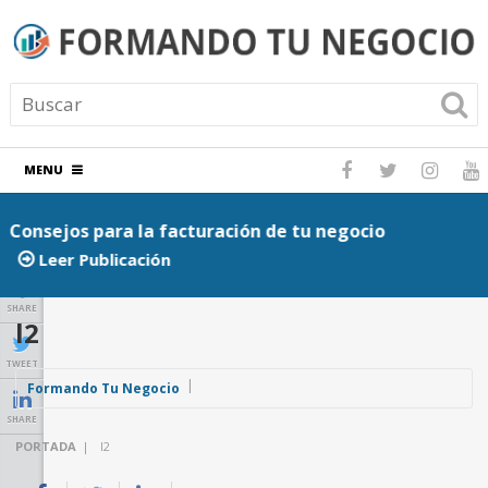
MENU
Consejos para la facturación de tu negocio
P
Leer Publicación
SHARE
l2
TWEET
Formando Tu Negocio
SHARE
PORTADA
|
l2