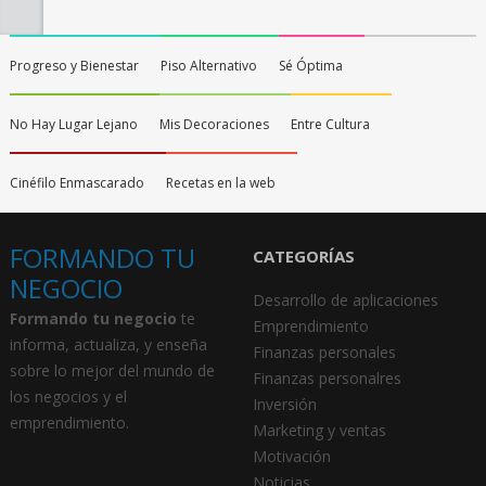
Progreso y Bienestar
Piso Alternativo
Sé Óptima
No Hay Lugar Lejano
Mis Decoraciones
Entre Cultura
Cinéfilo Enmascarado
Recetas en la web
FORMANDO TU
CATEGORÍAS
NEGOCIO
Desarrollo de aplicaciones
Formando tu negocio
te
Emprendimiento
informa, actualiza, y enseña
Finanzas personales
sobre lo mejor del mundo de
Finanzas personalres
los negocios y el
Inversión
emprendimiento.
Marketing y ventas
Motivación
Noticias