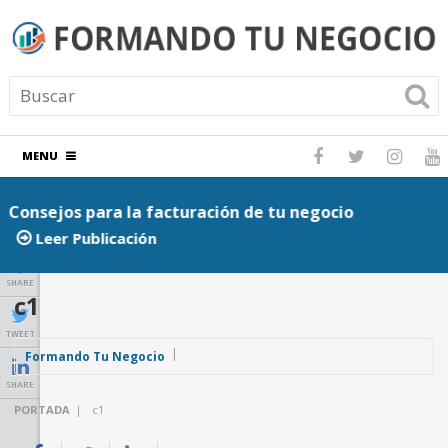
MENU
Consejos para la facturación de tu negocio
P
Leer Publicación
SHARE
c1
TWEET
Formando Tu Negocio
SHARE
PORTADA
|
c1