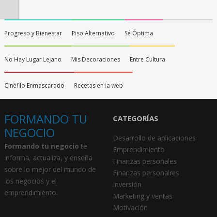
Progreso y Bienestar
Piso Alternativo
Sé Óptima
No Hay Lugar Lejano
Mis Decoraciones
Entre Cultura
Cinéfilo Enmascarado
Recetas en la web
FORMANDO TU
CATEGORÍAS
NEGOCIO
Desarrollo de aplicaciones
Formando tu negocio
te
Emprendimiento
informa, actualiza, y enseña
Finanzas personales
sobre lo mejor del mundo de
Finanzas personalres
los negocios y el
Inversión
emprendimiento.
Marketing y ventas
Motivación