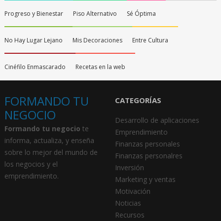
Progreso y Bienestar
Piso Alternativo
Sé Óptima
No Hay Lugar Lejano
Mis Decoraciones
Entre Cultura
Cinéfilo Enmascarado
Recetas en la web
FORMANDO TU
CATEGORÍAS
NEGOCIO
Desarrollo de aplicaciones
Formando tu negocio
te
Emprendimiento
informa, actualiza, y enseña
Finanzas personales
sobre lo mejor del mundo de
Finanzas personalres
los negocios y el
Inversión
emprendimiento.
Marketing y ventas
Motivación
Noticias
Recursos