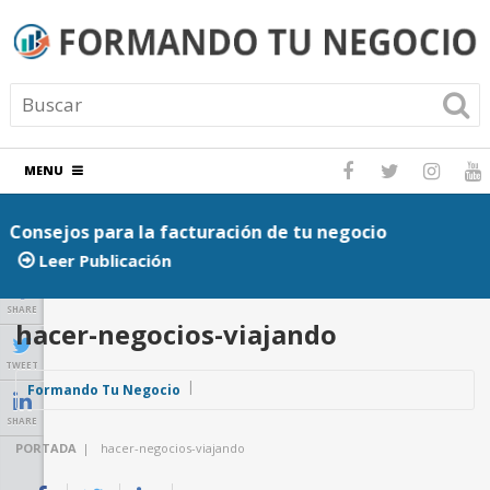
MENU
Consejos para la facturación de tu negocio
P
Leer Publicación
SHARE
hacer-negocios-viajando
TWEET
Formando Tu Negocio
SHARE
PORTADA
|
hacer-negocios-viajando