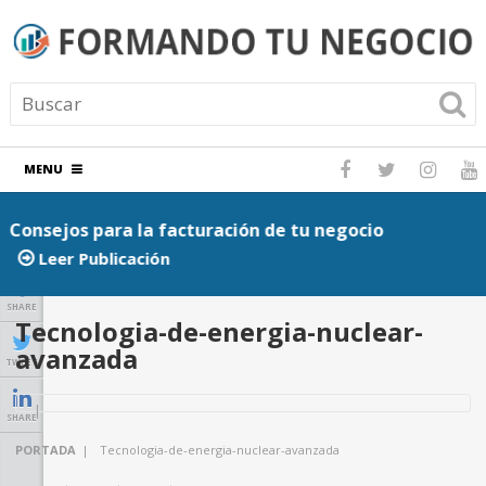
MENU
Consejos para la facturación de tu negocio
P
Leer Publicación
SHARE
Tecnologia-de-energia-nuclear-
avanzada
TWEET
SHARE
PORTADA
|
Tecnologia-de-energia-nuclear-avanzada