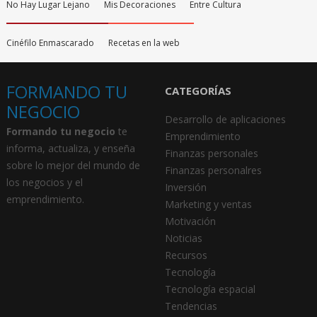
No Hay Lugar Lejano
Mis Decoraciones
Entre Cultura
Cinéfilo Enmascarado
Recetas en la web
FORMANDO TU
CATEGORÍAS
NEGOCIO
Desarrollo de aplicaciones
Formando tu negocio
te
Emprendimiento
informa, actualiza, y enseña
Finanzas personales
sobre lo mejor del mundo de
Finanzas personalres
los negocios y el
Inversión
emprendimiento.
Marketing y ventas
Motivación
Noticias
Recursos
Tecnología
Tecnología espacial
Tendencias