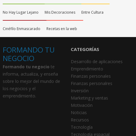
No Hay Lugar Lejano
Mis Decoraciones
Entre Cultura
Cinéfilo Enmascarado
Recetas en la web
FORMANDO TU
CATEGORÍAS
NEGOCIO
Desarrollo de aplicaciones
Formando tu negocio
te
Emprendimiento
informa, actualiza, y enseña
Finanzas personales
sobre lo mejor del mundo de
Finanzas personalres
los negocios y el
Inversión
emprendimiento.
Marketing y ventas
Motivación
Noticias
Recursos
Tecnología
Tecnología espacial