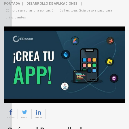
PORTADA
|
DESARROLLO DE APLICACIONES
|
Cómo desarrollar una aplicación móvil exitosa: Guía paso a paso para
principiantes
SHARE
TWEET
SHARE