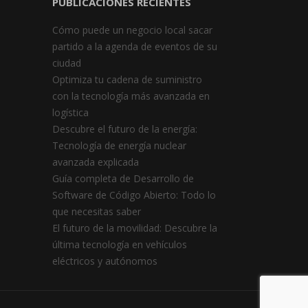
PUBLICACIONES RECIENTES
Cómo puede un negocio local sacar
partido a la agenda de eventos de su
ciudad
Optimiza tu cadena de suministro
con la tecnología más avanzada en
logística
Descubre el futuro de la energía:
Tecnología de energía nuclear
avanzada explicada
Guía completa de Desarrollo de
Software de Código Abierto: Todo lo
que necesitas saber
El futuro de la movilidad: Descubre la
última tecnología en vehículos
eléctricos y autónomos