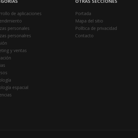
EGORÍAS
OTRAS SECCIONES
rollo de aplicaciones
Portada
endimiento
Mapa del sitio
zas personales
Política de privacidad
zas personalres
Contacto
sión
ting y ventas
ación
ias
rsos
logía
logía espacial
encias