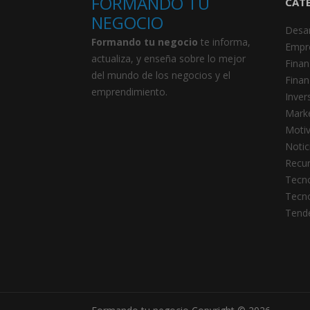
FORMANDO TU
CAT
NEGOCIO
Desar
Formando tu negocio
te informa,
Empr
actualiza, y enseña sobre lo mejor
Finan
del mundo de los negocios y el
Finan
emprendimiento.
Inver
Marke
Motiv
Notic
Recu
Tecno
Tecno
Tend